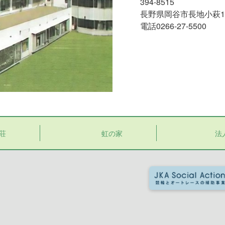
394-8515
長野県岡谷市長地小萩1-1
電話0266-27-5500
荘
虹の家
法