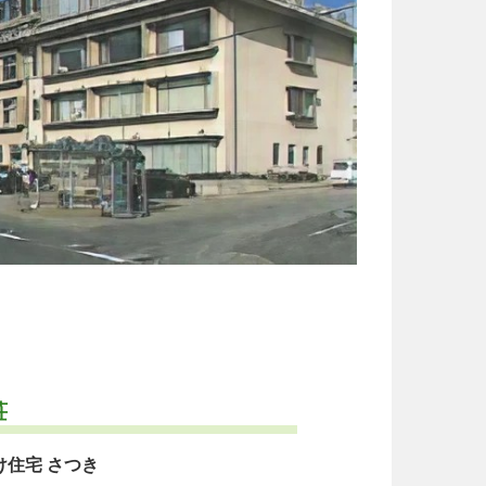
荘
住宅 さつき