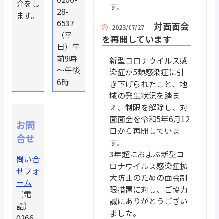
介をし
す。
28-
ます。
6537
対面面会
2023/07/27
（平
を再開しています
日）午
前9時
新型コロナウイルス感
～午後
染症が5類感染症に引
6時
き下げられたこと、地
域の発生状況を踏ま
え、制限を解除し、対
面面会を令和5年6月12
お問
日から再開していま
合せ
す。
3年超におよぶ新型コ
問い合
ロナウイルス感染症拡
せフォ
大防止のための面会制
ーム
限措置に対し、ご協力
（電
誠にありがとうござい
話）
ました。
0266-