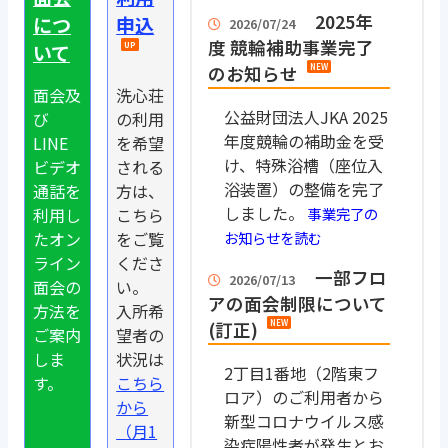
2025年
につ
申込
2026/07/24
度 競輪補助事業完了
いて
のお知らせ
面会及
洗心荘
公益財団法人JKA 2025
び
の利用
年度競輪の補助金を受
LINE
を希望
け、特殊浴槽（座位入
ビデオ
される
浴装置）の整備を完了
通話を
方は、
しました。
利用し
こちら
事業完了の
たオン
をご覧
お知らせを読む
ライン
くださ
一部フロ
2026/07/13
面会の
い。
アの面会制限について
方法を
入所希
(訂正)
ご案内
望者の
しま
状況は
2丁目1番地（2階東フ
す。
こちら
ロア）のご利用者から
から
新型コロナウイルス感
（月1
染症陽性者が発生とお