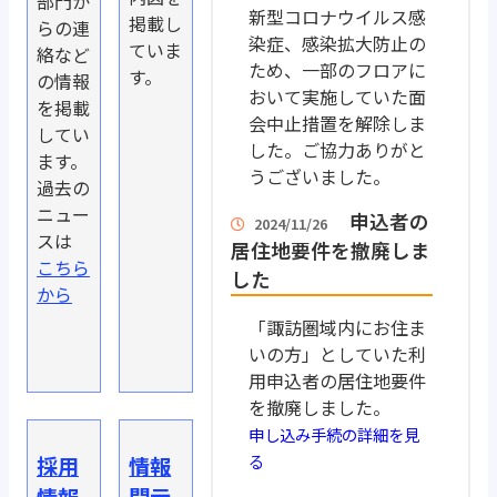
部門か
新型コロナウイルス感
掲載し
らの連
染症、感染拡大防止の
ていま
絡など
ため、一部のフロアに
す。
の情報
おいて実施していた面
を掲載
会中止措置を解除しま
してい
した。ご協力ありがと
ます。
うございました。
過去の
ニュー
申込者の
2024/11/26
スは
居住地要件を撤廃しま
こちら
した
から
「諏訪圏域内にお住ま
いの方」としていた利
用申込者の居住地要件
を撤廃しました。
申し込み手続の詳細を見
る
採用
情報