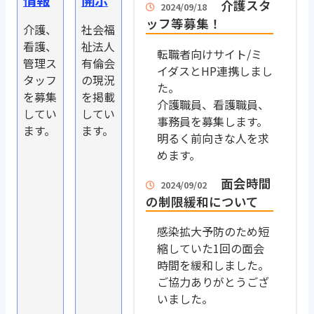
情報
開示
介護スタ
2024/09/18
ッフ等募集！
介護、
社会福
看護、
祉法人
転職者向けサイト/ミ
管理ス
有倫会
イダスとHP連携しまし
タッフ
の現況
た。
を募集
を掲載
介護職員、看護職員、
してい
してい
事務員を募集します。
ます。
ます。
明るく前向きな人を求
めます。
面会時間
2024/09/02
の制限緩和について
感染拡大予防のため短
縮していた1回の面会
時間を緩和しました。
ご協力ありがとうござ
いました。