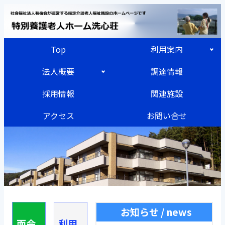
Top
利用案内
法人概要
調達情報
採用情報
関連施設
アクセス
お問い合せ
お知らせ / news
面会
利用