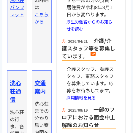
する一部の方の食費・
パンフ
は
居住費が令和8年8月1
レット
こちら
日から変わります。
から
厚生労働省からのお知ら
せを読む
介護/介
2026/04/21
護スタッフ等を募集し
ています。
介護スタッフ、看護ス
タッフ、事務スタッフ
洗心
交通
を募集しています。応
募をお待ちしてます。
荘通
案内
採用情報を見る
信
洗心荘
一部のフ
2025/08/19
までの
洗心荘
ロアにおける面会中止
分かり
の行
解除のお知らせ
易い案
事、各
内図を