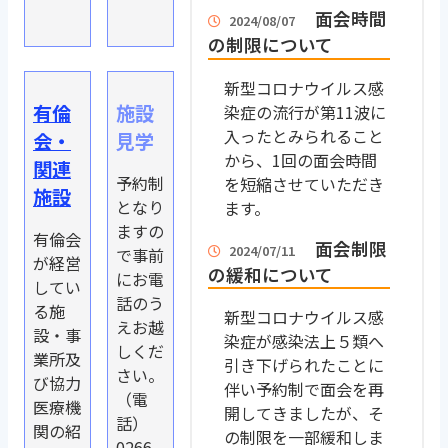
面会時間
2024/08/07
の制限について
新型コロナウイルス感
有倫
施設
染症の流行が第11波に
入ったとみられること
会・
見学
から、1回の面会時間
関連
予約制
を短縮させていただき
施設
となり
ます。
ますの
有倫会
面会制限
2024/07/11
で事前
が経営
の緩和について
にお電
してい
話のう
る施
新型コロナウイルス感
えお越
設・事
染症が感染法上５類へ
しくだ
業所及
引き下げられたことに
さい。
び協力
伴い予約制で面会を再
（電
医療機
開してきましたが、そ
話）
関の紹
の制限を一部緩和しま
0266-