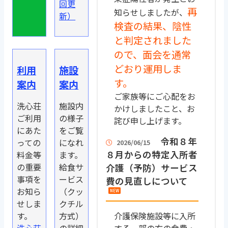
回更
再
知らせしましたが、
新）
検査の結果、陰性
と判定されました
ので、面会を通常
どおり運用しま
利用
施設
す。
案内
案内
ご家族等にご心配をお
洗心荘
施設内
かけしましたこと、お
ご利用
の様子
詫び申し上げます。
にあた
をご覧
令和８年
っての
になれ
2026/06/15
８月からの特定入所者
料金等
ます。
の重要
給食サ
介護（予防）サービス
事項を
ービス
費の見直しについて
お知ら
（クッ
せしま
クチル
す。
方式）
介護保険施設等に入所
洗心荘
の詳細