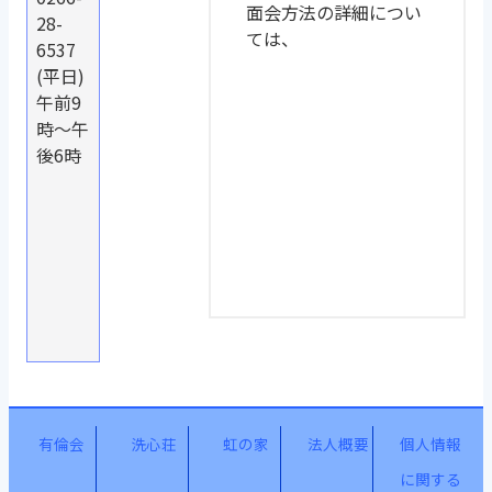
面会方法の詳細につい
28-
ては、
6537
(平日)
午前9
時～午
後6時
有倫会
洗心荘
虹の家
法人概要
個人情報
に関する